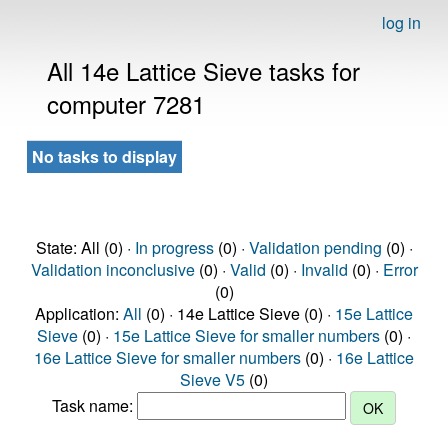
log in
All 14e Lattice Sieve tasks for
computer 7281
No tasks to display
State: All (0) ·
In progress
(0) ·
Validation pending
(0) ·
Validation inconclusive
(0) ·
Valid
(0) ·
Invalid
(0) ·
Error
(0)
Application:
All
(0) · 14e Lattice Sieve (0) ·
15e Lattice
Sieve
(0) ·
15e Lattice Sieve for smaller numbers
(0) ·
16e Lattice Sieve for smaller numbers
(0) ·
16e Lattice
Sieve V5
(0)
Task name: