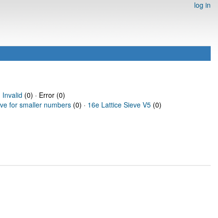
log in
·
Invalid
(0) · Error (0)
eve for smaller numbers
(0) ·
16e Lattice Sieve V5
(0)