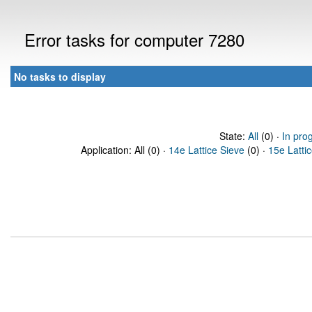
Error tasks for computer 7280
No tasks to display
State:
All
(0) ·
In pro
Application: All (0) ·
14e Lattice Sieve
(0) ·
15e Latti