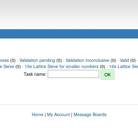
gress
(0) ·
Validation pending
(0) ·
Validation inconclusive
(0) ·
Valid
(0) 
ce Sieve
(0) ·
15e Lattice Sieve for smaller numbers
(0) ·
16e Lattice Si
Task name:
Home
|
My Account
|
Message Boards