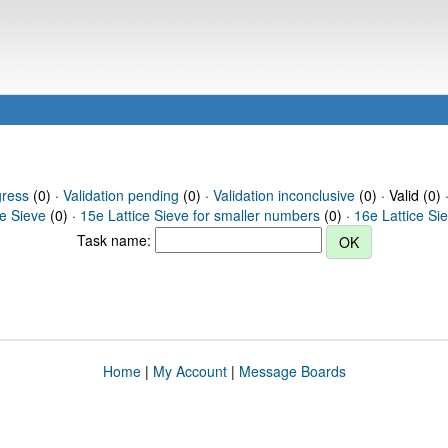
gress
(0) ·
Validation pending
(0) ·
Validation inconclusive
(0) · Valid (0) 
ce Sieve
(0) ·
15e Lattice Sieve for smaller numbers
(0) ·
16e Lattice Si
Task name:
Home
|
My Account
|
Message Boards