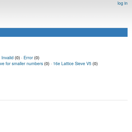
log in
·
Invalid
(0) ·
Error
(0)
eve for smaller numbers
(0) ·
16e Lattice Sieve V5
(0)