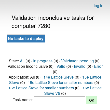
log in
Validation inconclusive tasks for
computer 7280
No tasks to display
State:
All
(0) ·
In progress
(0) ·
Validation pending
(0) ·
Validation inconclusive (0) ·
Valid
(0) ·
Invalid
(0) ·
Error
(0)
Application: All (0) ·
14e Lattice Sieve
(0) ·
15e Lattice
Sieve
(0) ·
15e Lattice Sieve for smaller numbers
(0) ·
16e Lattice Sieve for smaller numbers
(0) ·
16e Lattice
Sieve V5
(0)
Task name: