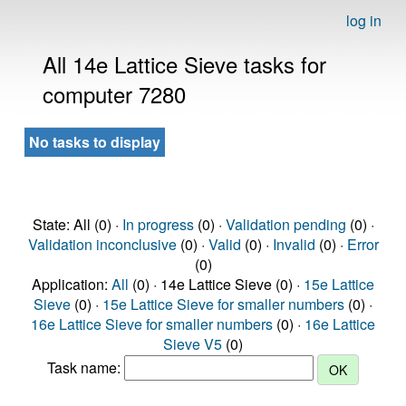
log in
All 14e Lattice Sieve tasks for
computer 7280
No tasks to display
State: All (0) ·
In progress
(0) ·
Validation pending
(0) ·
Validation inconclusive
(0) ·
Valid
(0) ·
Invalid
(0) ·
Error
(0)
Application:
All
(0) · 14e Lattice Sieve (0) ·
15e Lattice
Sieve
(0) ·
15e Lattice Sieve for smaller numbers
(0) ·
16e Lattice Sieve for smaller numbers
(0) ·
16e Lattice
Sieve V5
(0)
Task name: