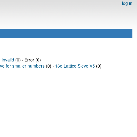
log in
·
Invalid
(0) · Error (0)
eve for smaller numbers
(0) ·
16e Lattice Sieve V5
(0)