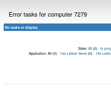
Error tasks for computer 7279
No tasks to display
State:
All
(0) ·
In pro
Application: All (0) ·
14e Lattice Sieve
(0) ·
15e Latti