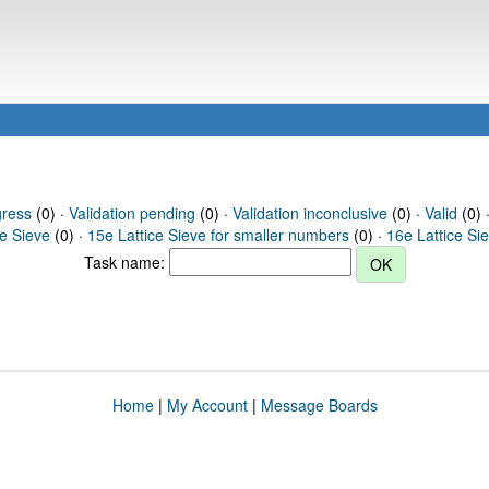
gress
(0) ·
Validation pending
(0) ·
Validation inconclusive
(0) ·
Valid
(0) 
ce Sieve
(0) ·
15e Lattice Sieve for smaller numbers
(0) ·
16e Lattice Si
Task name:
Home
|
My Account
|
Message Boards