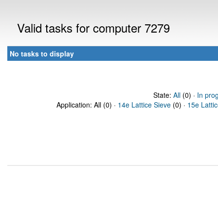
Valid tasks for computer 7279
No tasks to display
State:
All
(0) ·
In pro
Application: All (0) ·
14e Lattice Sieve
(0) ·
15e Latti