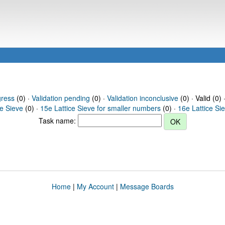
gress
(0) ·
Validation pending
(0) ·
Validation inconclusive
(0) · Valid (0) 
ce Sieve
(0) ·
15e Lattice Sieve for smaller numbers
(0) ·
16e Lattice Si
Task name:
Home
|
My Account
|
Message Boards