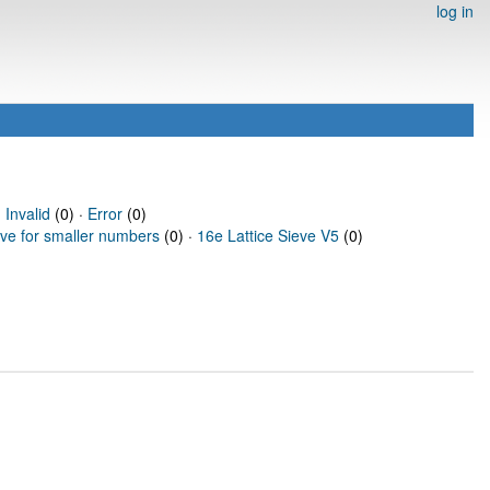
log in
·
Invalid
(0) ·
Error
(0)
eve for smaller numbers
(0) ·
16e Lattice Sieve V5
(0)