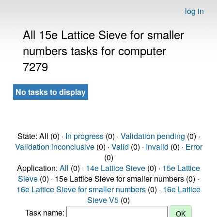
log in
All 15e Lattice Sieve for smaller
numbers tasks for computer
7279
No tasks to display
State: All (0) ·
In progress
(0) ·
Validation pending
(0) ·
Validation inconclusive
(0) ·
Valid
(0) ·
Invalid
(0) ·
Error
(0)
Application:
All
(0) ·
14e Lattice Sieve
(0) ·
15e Lattice
Sieve
(0) · 15e Lattice Sieve for smaller numbers (0) ·
16e Lattice Sieve for smaller numbers
(0) ·
16e Lattice
Sieve V5
(0)
Task name: