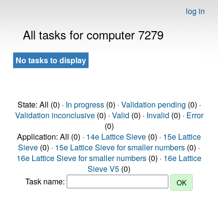
log in
All tasks for computer 7279
No tasks to display
State: All (0) ·
In progress
(0) ·
Validation pending
(0) ·
Validation inconclusive
(0) ·
Valid
(0) ·
Invalid
(0) ·
Error
(0)
Application: All (0) ·
14e Lattice Sieve
(0) ·
15e Lattice
Sieve
(0) ·
15e Lattice Sieve for smaller numbers
(0) ·
16e Lattice Sieve for smaller numbers
(0) ·
16e Lattice
Sieve V5
(0)
Task name: