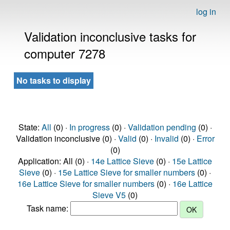
log in
Validation inconclusive tasks for
computer 7278
No tasks to display
State:
All
(0) ·
In progress
(0) ·
Validation pending
(0) ·
Validation inconclusive (0) ·
Valid
(0) ·
Invalid
(0) ·
Error
(0)
Application: All (0) ·
14e Lattice Sieve
(0) ·
15e Lattice
Sieve
(0) ·
15e Lattice Sieve for smaller numbers
(0) ·
16e Lattice Sieve for smaller numbers
(0) ·
16e Lattice
Sieve V5
(0)
Task name: