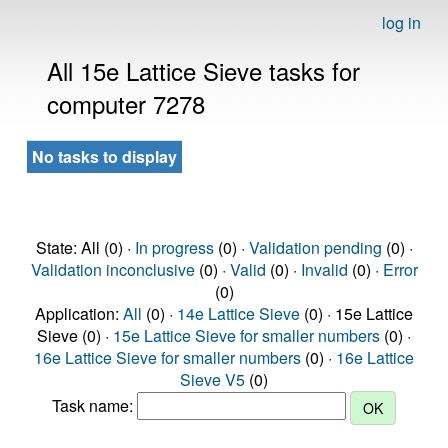
log in
All 15e Lattice Sieve tasks for
computer 7278
No tasks to display
State: All (0) ·
In progress
(0) ·
Validation pending
(0) ·
Validation inconclusive
(0) ·
Valid
(0) ·
Invalid
(0) ·
Error
(0)
Application:
All
(0) ·
14e Lattice Sieve
(0) · 15e Lattice
Sieve (0) ·
15e Lattice Sieve for smaller numbers
(0) ·
16e Lattice Sieve for smaller numbers
(0) ·
16e Lattice
Sieve V5
(0)
Task name: