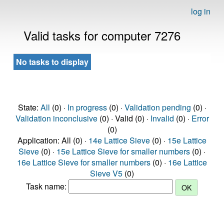
log in
Valid tasks for computer 7276
No tasks to display
State:
All
(0) ·
In progress
(0) ·
Validation pending
(0) ·
Validation inconclusive
(0) · Valid (0) ·
Invalid
(0) ·
Error
(0)
Application: All (0) ·
14e Lattice Sieve
(0) ·
15e Lattice
Sieve
(0) ·
15e Lattice Sieve for smaller numbers
(0) ·
16e Lattice Sieve for smaller numbers
(0) ·
16e Lattice
Sieve V5
(0)
Task name: