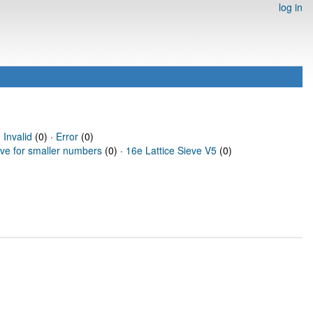
log in
·
Invalid
(0) ·
Error
(0)
eve for smaller numbers
(0) ·
16e Lattice Sieve V5
(0)