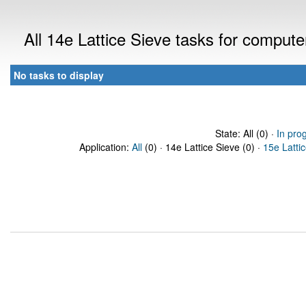
All 14e Lattice Sieve tasks for comput
No tasks to display
State: All (0) ·
In pro
Application:
All
(0) · 14e Lattice Sieve (0) ·
15e Latti