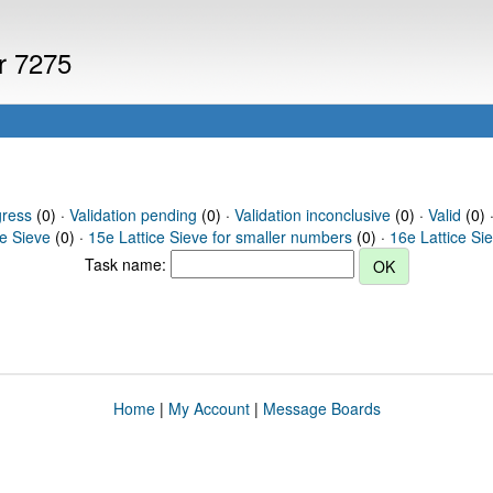
er 7275
gress
(0) ·
Validation pending
(0) ·
Validation inconclusive
(0) ·
Valid
(0) 
ce Sieve
(0) ·
15e Lattice Sieve for smaller numbers
(0) ·
16e Lattice Si
Task name:
Home
|
My Account
|
Message Boards