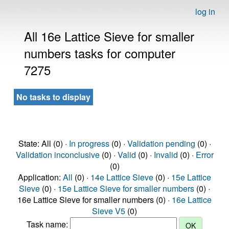
log in
All 16e Lattice Sieve for smaller
numbers tasks for computer
7275
No tasks to display
State: All (0) ·
In progress
(0) ·
Validation pending
(0) ·
Validation inconclusive
(0) ·
Valid
(0) ·
Invalid
(0) ·
Error
(0)
Application:
All
(0) ·
14e Lattice Sieve
(0) ·
15e Lattice
Sieve
(0) ·
15e Lattice Sieve for smaller numbers
(0) ·
16e Lattice Sieve for smaller numbers (0) ·
16e Lattice
Sieve V5
(0)
Task name: