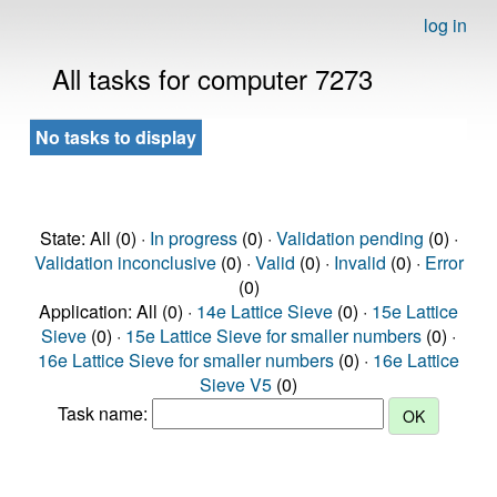
log in
All tasks for computer 7273
No tasks to display
State: All (0) ·
In progress
(0) ·
Validation pending
(0) ·
Validation inconclusive
(0) ·
Valid
(0) ·
Invalid
(0) ·
Error
(0)
Application: All (0) ·
14e Lattice Sieve
(0) ·
15e Lattice
Sieve
(0) ·
15e Lattice Sieve for smaller numbers
(0) ·
16e Lattice Sieve for smaller numbers
(0) ·
16e Lattice
Sieve V5
(0)
Task name: