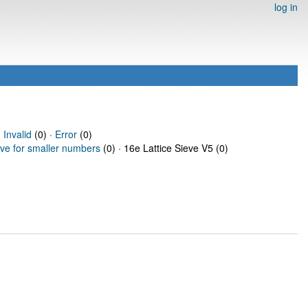
log in
·
Invalid
(0) ·
Error
(0)
eve for smaller numbers
(0) · 16e Lattice Sieve V5 (0)