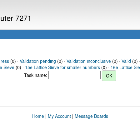
puter 7271
gress
(0) ·
Validation pending
(0) ·
Validation inconclusive
(0) ·
Valid
(0) 
ce Sieve
(0) ·
15e Lattice Sieve for smaller numbers
(0) ·
16e Lattice Si
Task name:
Home
|
My Account
|
Message Boards