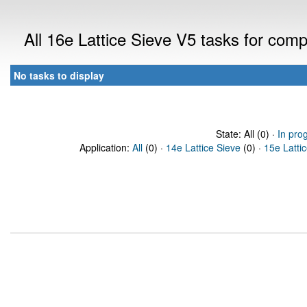
All 16e Lattice Sieve V5 tasks for com
No tasks to display
State: All (0) ·
In pro
Application:
All
(0) ·
14e Lattice Sieve
(0) ·
15e Latti