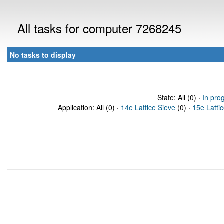
All tasks for computer 7268245
No tasks to display
State: All (0) ·
In pro
Application: All (0) ·
14e Lattice Sieve
(0) ·
15e Latti