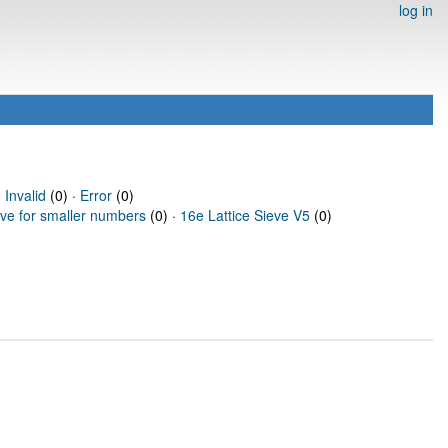
log in
·
Invalid
(0) ·
Error
(0)
eve for smaller numbers
(0) ·
16e Lattice Sieve V5
(0)