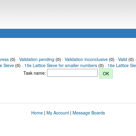
gress
(0) ·
Validation pending
(0) ·
Validation inconclusive
(0) ·
Valid
(0) 
ce Sieve
(0) ·
15e Lattice Sieve for smaller numbers
(0) ·
16e Lattice Si
Task name:
Home
|
My Account
|
Message Boards