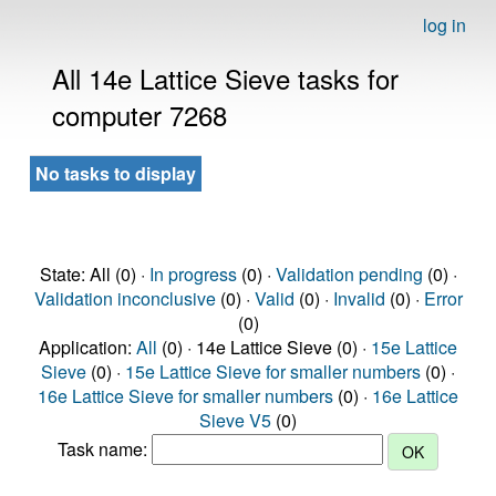
log in
All 14e Lattice Sieve tasks for
computer 7268
No tasks to display
State: All (0) ·
In progress
(0) ·
Validation pending
(0) ·
Validation inconclusive
(0) ·
Valid
(0) ·
Invalid
(0) ·
Error
(0)
Application:
All
(0) · 14e Lattice Sieve (0) ·
15e Lattice
Sieve
(0) ·
15e Lattice Sieve for smaller numbers
(0) ·
16e Lattice Sieve for smaller numbers
(0) ·
16e Lattice
Sieve V5
(0)
Task name: