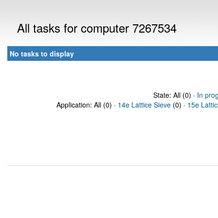
All tasks for computer 7267534
No tasks to display
State: All (0) ·
In pro
Application: All (0) ·
14e Lattice Sieve
(0) ·
15e Latti