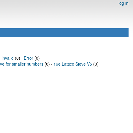
log in
·
Invalid
(0) ·
Error
(0)
eve for smaller numbers
(0) ·
16e Lattice Sieve V5
(0)