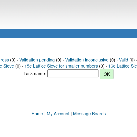
gress
(0) ·
Validation pending
(0) ·
Validation inconclusive
(0) ·
Valid
(0) 
ce Sieve
(0) ·
15e Lattice Sieve for smaller numbers
(0) ·
16e Lattice Si
Task name:
Home
|
My Account
|
Message Boards