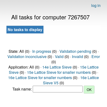
log in
All tasks for computer 7267507
No tasks to display
State: All (0) ·
In progress
(0) ·
Validation pending
(0) ·
Validation inconclusive
(0) ·
Valid
(0) ·
Invalid
(0) ·
Error
(0)
Application: All (0) ·
14e Lattice Sieve
(0) ·
15e Lattice
Sieve
(0) ·
15e Lattice Sieve for smaller numbers
(0) ·
16e Lattice Sieve for smaller numbers
(0) ·
16e Lattice
Sieve V5
(0)
Task name: