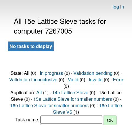
log in
All 15e Lattice Sieve tasks for
computer 7267005
No tasks to display
State: All (0) ·
In progress
(0) ·
Validation pending
(0) ·
Validation inconclusive
(0) ·
Valid
(0) ·
Invalid
(0) ·
Error
(0)
Application:
All
(1) ·
14e Lattice Sieve
(0) · 15e Lattice
Sieve (0) ·
15e Lattice Sieve for smaller numbers
(0) ·
16e Lattice Sieve for smaller numbers
(0) ·
16e Lattice
Sieve V5
(1)
Task name: