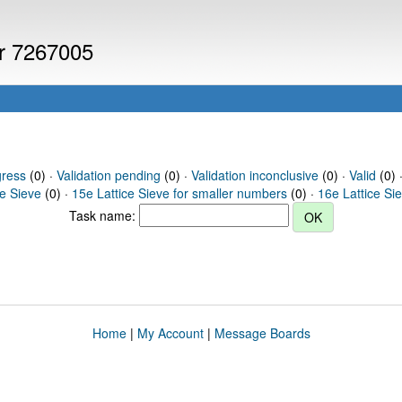
er 7267005
gress
(0) ·
Validation pending
(0) ·
Validation inconclusive
(0) ·
Valid
(0) 
ce Sieve
(0) ·
15e Lattice Sieve for smaller numbers
(0) ·
16e Lattice Si
Task name:
Home
|
My Account
|
Message Boards