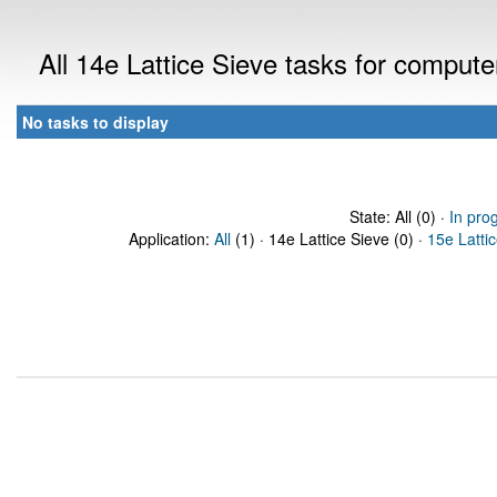
All 14e Lattice Sieve tasks for comput
No tasks to display
State: All (0) ·
In pro
Application:
All
(1) · 14e Lattice Sieve (0) ·
15e Latti