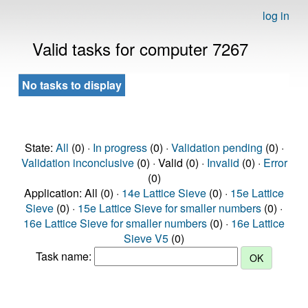
log in
Valid tasks for computer 7267
No tasks to display
State:
All
(0) ·
In progress
(0) ·
Validation pending
(0) ·
Validation inconclusive
(0) · Valid (0) ·
Invalid
(0) ·
Error
(0)
Application: All (0) ·
14e Lattice Sieve
(0) ·
15e Lattice
Sieve
(0) ·
15e Lattice Sieve for smaller numbers
(0) ·
16e Lattice Sieve for smaller numbers
(0) ·
16e Lattice
Sieve V5
(0)
Task name: