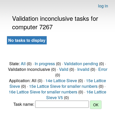
log in
Validation inconclusive tasks for
computer 7267
No tasks to display
State:
All
(0) ·
In progress
(0) ·
Validation pending
(0) ·
Validation inconclusive (0) ·
Valid
(0) ·
Invalid
(0) ·
Error
(0)
Application: All (0) ·
14e Lattice Sieve
(0) ·
15e Lattice
Sieve
(0) ·
15e Lattice Sieve for smaller numbers
(0) ·
16e Lattice Sieve for smaller numbers
(0) ·
16e Lattice
Sieve V5
(0)
Task name: