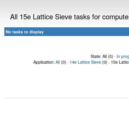
All 15e Lattice Sieve tasks for comput
No tasks to display
State: All (0) ·
In pro
Application:
All
(0) ·
14e Lattice Sieve
(0) · 15e Latti