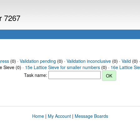
er 7267
gress
(0) ·
Validation pending
(0) ·
Validation inconclusive
(0) ·
Valid
(0) 
ce Sieve (0) ·
15e Lattice Sieve for smaller numbers
(0) ·
16e Lattice Si
Task name:
Home
|
My Account
|
Message Boards