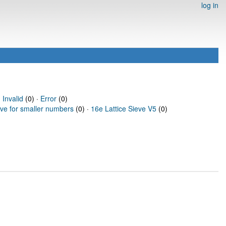
log in
·
Invalid
(0) ·
Error
(0)
eve for smaller numbers
(0) ·
16e Lattice Sieve V5
(0)