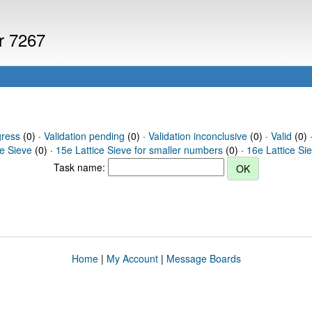
er 7267
gress
(0) ·
Validation pending
(0) ·
Validation inconclusive
(0) ·
Valid
(0) 
ce Sieve
(0) ·
15e Lattice Sieve for smaller numbers
(0) ·
16e Lattice Si
Task name:
Home
|
My Account
|
Message Boards