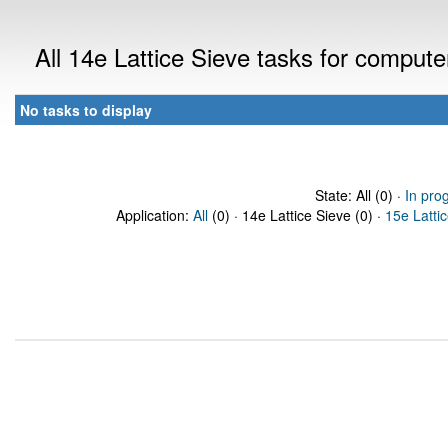
All 14e Lattice Sieve tasks for comput
No tasks to display
State: All (0) ·
In pro
Application:
All
(0) · 14e Lattice Sieve (0) ·
15e Latti