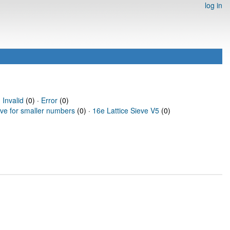
log in
·
Invalid
(0) ·
Error
(0)
eve for smaller numbers
(0) ·
16e Lattice Sieve V5
(0)