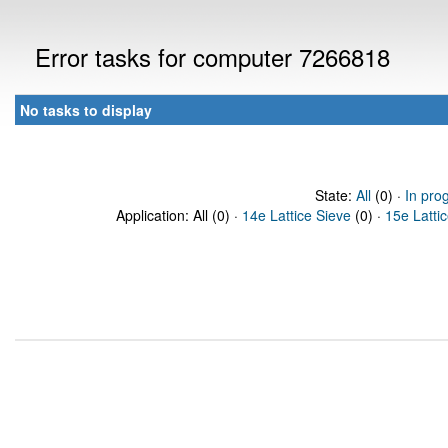
Error tasks for computer 7266818
No tasks to display
State:
All
(0) ·
In pro
Application: All (0) ·
14e Lattice Sieve
(0) ·
15e Latti