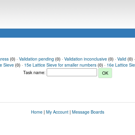
gress
(0) ·
Validation pending
(0) ·
Validation inconclusive
(0) ·
Valid
(0) 
ce Sieve
(0) ·
15e Lattice Sieve for smaller numbers
(0) ·
16e Lattice Si
Task name:
Home
|
My Account
|
Message Boards