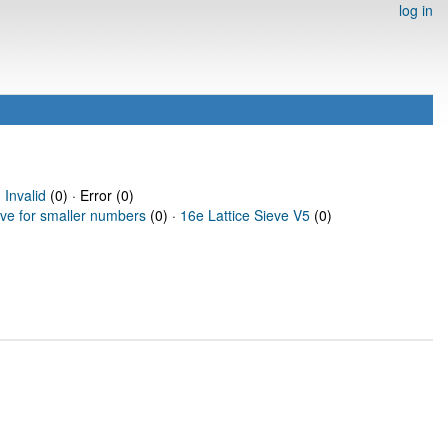
log in
·
Invalid
(0) · Error (0)
eve for smaller numbers
(0) ·
16e Lattice Sieve V5
(0)