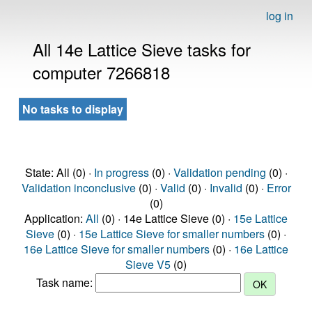
log in
All 14e Lattice Sieve tasks for
computer 7266818
No tasks to display
State: All (0) ·
In progress
(0) ·
Validation pending
(0) ·
Validation inconclusive
(0) ·
Valid
(0) ·
Invalid
(0) ·
Error
(0)
Application:
All
(0) · 14e Lattice Sieve (0) ·
15e Lattice
Sieve
(0) ·
15e Lattice Sieve for smaller numbers
(0) ·
16e Lattice Sieve for smaller numbers
(0) ·
16e Lattice
Sieve V5
(0)
Task name: