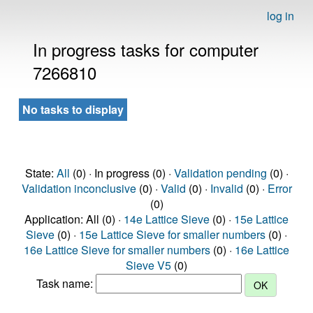
log in
In progress tasks for computer
7266810
No tasks to display
State:
All
(0) · In progress (0) ·
Validation pending
(0) ·
Validation inconclusive
(0) ·
Valid
(0) ·
Invalid
(0) ·
Error
(0)
Application: All (0) ·
14e Lattice Sieve
(0) ·
15e Lattice
Sieve
(0) ·
15e Lattice Sieve for smaller numbers
(0) ·
16e Lattice Sieve for smaller numbers
(0) ·
16e Lattice
Sieve V5
(0)
Task name: