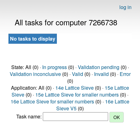
log in
All tasks for computer 7266738
No tasks to display
State: All (0) ·
In progress
(0) ·
Validation pending
(0) ·
Validation inconclusive
(0) ·
Valid
(0) ·
Invalid
(0) ·
Error
(0)
Application: All (0) ·
14e Lattice Sieve
(0) ·
15e Lattice
Sieve
(0) ·
15e Lattice Sieve for smaller numbers
(0) ·
16e Lattice Sieve for smaller numbers
(0) ·
16e Lattice
Sieve V5
(0)
Task name: