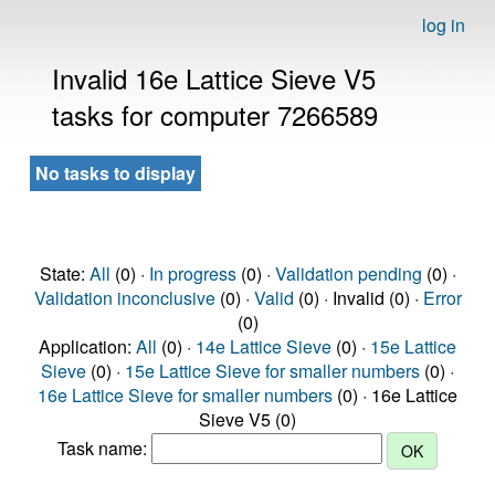
log in
Invalid 16e Lattice Sieve V5
tasks for computer 7266589
No tasks to display
State:
All
(0) ·
In progress
(0) ·
Validation pending
(0) ·
Validation inconclusive
(0) ·
Valid
(0) · Invalid (0) ·
Error
(0)
Application:
All
(0) ·
14e Lattice Sieve
(0) ·
15e Lattice
Sieve
(0) ·
15e Lattice Sieve for smaller numbers
(0) ·
16e Lattice Sieve for smaller numbers
(0) · 16e Lattice
Sieve V5 (0)
Task name: