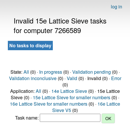
log in
Invalid 15e Lattice Sieve tasks
for computer 7266589
No tasks to display
State:
All
(0) ·
In progress
(0) ·
Validation pending
(0) ·
Validation inconclusive
(0) ·
Valid
(0) · Invalid (0) ·
Error
(0)
Application:
All
(0) ·
14e Lattice Sieve
(0) · 15e Lattice
Sieve (0) ·
15e Lattice Sieve for smaller numbers
(0) ·
16e Lattice Sieve for smaller numbers
(0) ·
16e Lattice
Sieve V5
(0)
Task name: