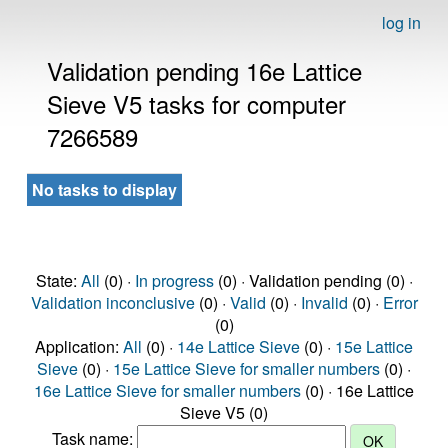
log in
Validation pending 16e Lattice
Sieve V5 tasks for computer
7266589
No tasks to display
State:
All
(0) ·
In progress
(0) · Validation pending (0) ·
Validation inconclusive
(0) ·
Valid
(0) ·
Invalid
(0) ·
Error
(0)
Application:
All
(0) ·
14e Lattice Sieve
(0) ·
15e Lattice
Sieve
(0) ·
15e Lattice Sieve for smaller numbers
(0) ·
16e Lattice Sieve for smaller numbers
(0) · 16e Lattice
Sieve V5 (0)
Task name: