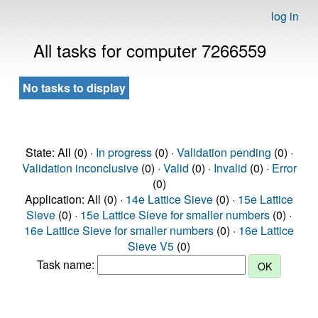
log in
All tasks for computer 7266559
No tasks to display
State: All (0) ·
In progress
(0) ·
Validation pending
(0) ·
Validation inconclusive
(0) ·
Valid
(0) ·
Invalid
(0) ·
Error
(0)
Application: All (0) ·
14e Lattice Sieve
(0) ·
15e Lattice
Sieve
(0) ·
15e Lattice Sieve for smaller numbers
(0) ·
16e Lattice Sieve for smaller numbers
(0) ·
16e Lattice
Sieve V5
(0)
Task name: