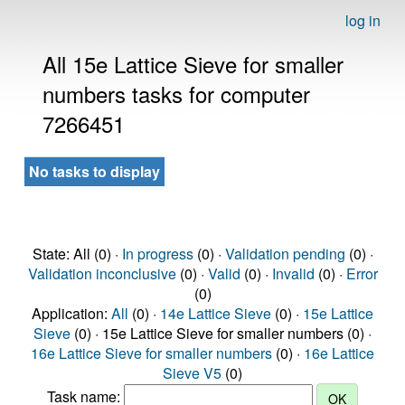
log in
All 15e Lattice Sieve for smaller
numbers tasks for computer
7266451
No tasks to display
State: All (0) ·
In progress
(0) ·
Validation pending
(0) ·
Validation inconclusive
(0) ·
Valid
(0) ·
Invalid
(0) ·
Error
(0)
Application:
All
(0) ·
14e Lattice Sieve
(0) ·
15e Lattice
Sieve
(0) · 15e Lattice Sieve for smaller numbers (0) ·
16e Lattice Sieve for smaller numbers
(0) ·
16e Lattice
Sieve V5
(0)
Task name: