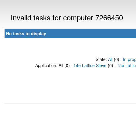
Invalid tasks for computer 7266450
No tasks to display
State:
All
(0) ·
In pro
Application: All (0) ·
14e Lattice Sieve
(0) ·
15e Latti