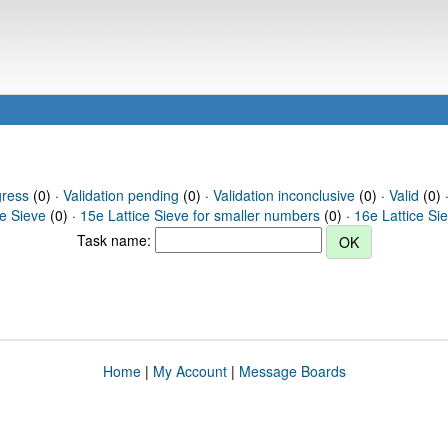
gress
(0) ·
Validation pending
(0) ·
Validation inconclusive
(0) ·
Valid
(0) ·
ce Sieve
(0) ·
15e Lattice Sieve for smaller numbers
(0) ·
16e Lattice Si
Task name:
Home
|
My Account
|
Message Boards