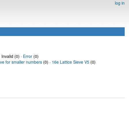
log in
 Invalid (0) ·
Error
(0)
eve for smaller numbers
(0) ·
16e Lattice Sieve V5
(0)