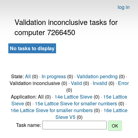
log in
Validation inconclusive tasks for
computer 7266450
No tasks to display
State:
All
(0) ·
In progress
(0) ·
Validation pending
(0) ·
Validation inconclusive (0) ·
Valid
(0) ·
Invalid
(0) ·
Error
(0)
Application: All (0) ·
14e Lattice Sieve
(0) ·
15e Lattice
Sieve
(0) ·
15e Lattice Sieve for smaller numbers
(0) ·
16e Lattice Sieve for smaller numbers
(0) ·
16e Lattice
Sieve V5
(0)
Task name: