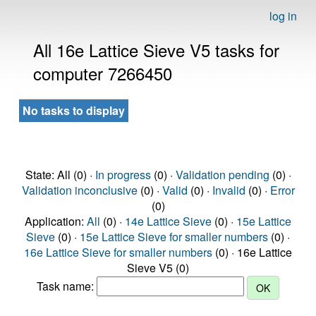
log in
All 16e Lattice Sieve V5 tasks for
computer 7266450
No tasks to display
State: All (0) ·
In progress
(0) ·
Validation pending
(0) ·
Validation inconclusive
(0) ·
Valid
(0) ·
Invalid
(0) ·
Error
(0)
Application:
All
(0) ·
14e Lattice Sieve
(0) ·
15e Lattice
Sieve
(0) ·
15e Lattice Sieve for smaller numbers
(0) ·
16e Lattice Sieve for smaller numbers
(0) · 16e Lattice
Sieve V5 (0)
Task name: