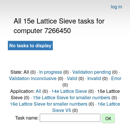
log in
All 15e Lattice Sieve tasks for
computer 7266450
No tasks to display
State: All (0) ·
In progress
(0) ·
Validation pending
(0) ·
Validation inconclusive
(0) ·
Valid
(0) ·
Invalid
(0) ·
Error
(0)
Application:
All
(0) ·
14e Lattice Sieve
(0) · 15e Lattice
Sieve (0) ·
15e Lattice Sieve for smaller numbers
(0) ·
16e Lattice Sieve for smaller numbers
(0) ·
16e Lattice
Sieve V5
(0)
Task name: