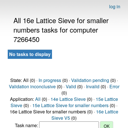
log in
All 16e Lattice Sieve for smaller
numbers tasks for computer
7266450
No tasks to display
State: All (0) ·
In progress
(0) ·
Validation pending
(0) ·
Validation inconclusive
(0) ·
Valid
(0) ·
Invalid
(0) ·
Error
(0)
Application:
All
(0) ·
14e Lattice Sieve
(0) ·
15e Lattice
Sieve
(0) ·
15e Lattice Sieve for smaller numbers
(0) ·
16e Lattice Sieve for smaller numbers (0) ·
16e Lattice
Sieve V5
(0)
Task name: