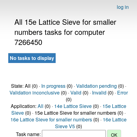
log in
All 15e Lattice Sieve for smaller
numbers tasks for computer
7266450
No tasks to display
State: All (0) ·
In progress
(0) ·
Validation pending
(0) ·
Validation inconclusive
(0) ·
Valid
(0) ·
Invalid
(0) ·
Error
(0)
Application:
All
(0) ·
14e Lattice Sieve
(0) ·
15e Lattice
Sieve
(0) · 15e Lattice Sieve for smaller numbers (0) ·
16e Lattice Sieve for smaller numbers
(0) ·
16e Lattice
Sieve V5
(0)
Task name: