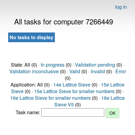
log in
All tasks for computer 7266449
No tasks to display
State: All (0) ·
In progress
(0) ·
Validation pending
(0) ·
Validation inconclusive
(0) ·
Valid
(0) ·
Invalid
(0) ·
Error
(0)
Application: All (0) ·
14e Lattice Sieve
(0) ·
15e Lattice
Sieve
(0) ·
15e Lattice Sieve for smaller numbers
(0) ·
16e Lattice Sieve for smaller numbers
(0) ·
16e Lattice
Sieve V5
(0)
Task name: