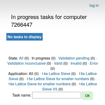
log in
In progress tasks for computer
7266447
No tasks to display
State:
All
(0) · In progress (0) ·
Validation pending
(0) ·
Validation inconclusive
(0) ·
Valid
(0) ·
Invalid
(0) ·
Error
(0)
Application: All (0) ·
14e Lattice Sieve
(0) ·
15e Lattice
Sieve
(0) ·
15e Lattice Sieve for smaller numbers
(0) ·
16e Lattice Sieve for smaller numbers
(0) ·
16e Lattice
Sieve V5
(0)
Task name: