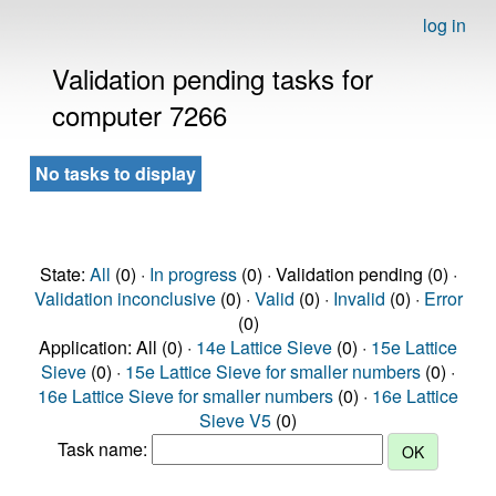
log in
Validation pending tasks for
computer 7266
No tasks to display
State:
All
(0) ·
In progress
(0) · Validation pending (0) ·
Validation inconclusive
(0) ·
Valid
(0) ·
Invalid
(0) ·
Error
(0)
Application: All (0) ·
14e Lattice Sieve
(0) ·
15e Lattice
Sieve
(0) ·
15e Lattice Sieve for smaller numbers
(0) ·
16e Lattice Sieve for smaller numbers
(0) ·
16e Lattice
Sieve V5
(0)
Task name: