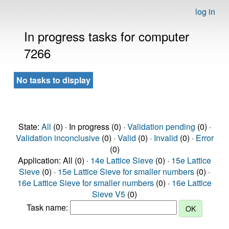
log in
In progress tasks for computer
7266
No tasks to display
State:
All
(0) · In progress (0) ·
Validation pending
(0) ·
Validation inconclusive
(0) ·
Valid
(0) ·
Invalid
(0) ·
Error
(0)
Application: All (0) ·
14e Lattice Sieve
(0) ·
15e Lattice
Sieve
(0) ·
15e Lattice Sieve for smaller numbers
(0) ·
16e Lattice Sieve for smaller numbers
(0) ·
16e Lattice
Sieve V5
(0)
Task name: