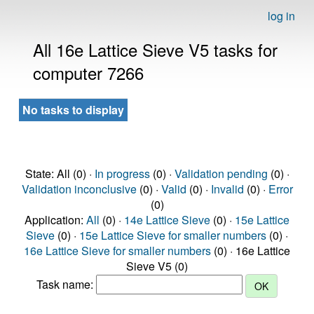
log in
All 16e Lattice Sieve V5 tasks for
computer 7266
No tasks to display
State: All (0) ·
In progress
(0) ·
Validation pending
(0) ·
Validation inconclusive
(0) ·
Valid
(0) ·
Invalid
(0) ·
Error
(0)
Application:
All
(0) ·
14e Lattice Sieve
(0) ·
15e Lattice
Sieve
(0) ·
15e Lattice Sieve for smaller numbers
(0) ·
16e Lattice Sieve for smaller numbers
(0) · 16e Lattice
Sieve V5 (0)
Task name: