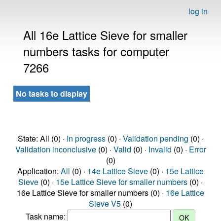
log in
All 16e Lattice Sieve for smaller
numbers tasks for computer
7266
No tasks to display
State: All (0) ·
In progress
(0) ·
Validation pending
(0) ·
Validation inconclusive
(0) ·
Valid
(0) ·
Invalid
(0) ·
Error
(0)
Application:
All
(0) ·
14e Lattice Sieve
(0) ·
15e Lattice
Sieve
(0) ·
15e Lattice Sieve for smaller numbers
(0) ·
16e Lattice Sieve for smaller numbers (0) ·
16e Lattice
Sieve V5
(0)
Task name: