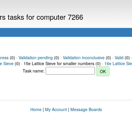
ers tasks for computer 7266
gress
(0) ·
Validation pending
(0) ·
Validation inconclusive
(0) ·
Valid
(0) 
ce Sieve
(0) · 15e Lattice Sieve for smaller numbers (0) ·
16e Lattice Si
Task name:
Home
|
My Account
|
Message Boards