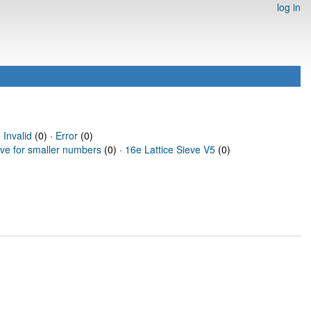
log in
·
Invalid
(0) ·
Error
(0)
eve for smaller numbers
(0) ·
16e Lattice Sieve V5
(0)