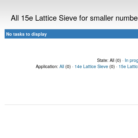
All 15e Lattice Sieve for smaller numb
No tasks to display
State: All (0) ·
In pro
Application:
All
(0) ·
14e Lattice Sieve
(0) ·
15e Latti