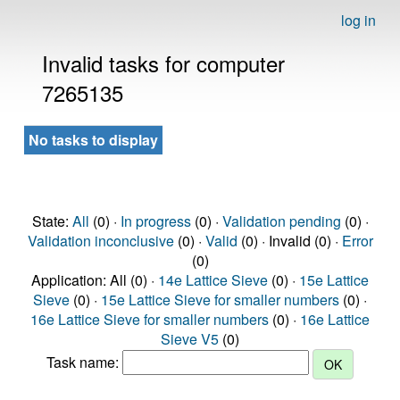
log in
Invalid tasks for computer
7265135
No tasks to display
State:
All
(0) ·
In progress
(0) ·
Validation pending
(0) ·
Validation inconclusive
(0) ·
Valid
(0) · Invalid (0) ·
Error
(0)
Application: All (0) ·
14e Lattice Sieve
(0) ·
15e Lattice
Sieve
(0) ·
15e Lattice Sieve for smaller numbers
(0) ·
16e Lattice Sieve for smaller numbers
(0) ·
16e Lattice
Sieve V5
(0)
Task name: