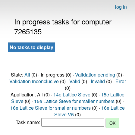
log in
In progress tasks for computer
7265135
No tasks to display
State:
All
(0) · In progress (0) ·
Validation pending
(0) ·
Validation inconclusive
(0) ·
Valid
(0) ·
Invalid
(0) ·
Error
(0)
Application: All (0) ·
14e Lattice Sieve
(0) ·
15e Lattice
Sieve
(0) ·
15e Lattice Sieve for smaller numbers
(0) ·
16e Lattice Sieve for smaller numbers
(0) ·
16e Lattice
Sieve V5
(0)
Task name: